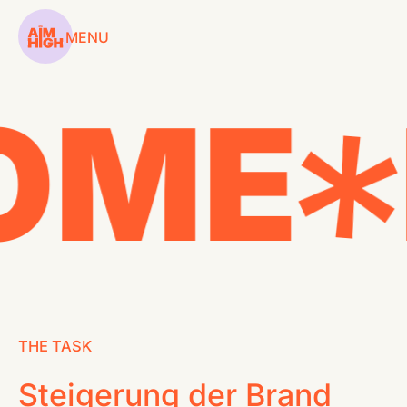
MENU
OME
SERVICES
WORKSHOPS
COACHINGS
CASES
CONTENT HUB
THE TASK
Steigerung der Brand
ABOUT