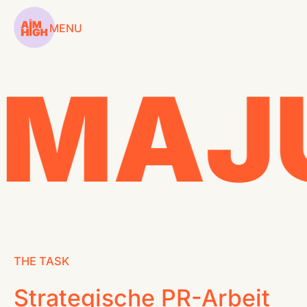
MENU
MAJ
SERVICES
WORKSHOPS
COACHINGS
CASES
CONTENT HUB
THE TASK
Strategische PR-Arbeit
ABOUT