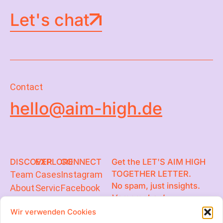
Let's chat
Contact
hello@aim-high.de
DISCOVER
EXPLORE
CONNECT
Get the LET'S AIM HIGH
TOGETHER LETTER.
Team
Cases
Instagram
No spam, just insights.
About
Services
Facebook
Versprochen!
Contact
Content
LinkedIn
Wir verwenden Cookies
Hub