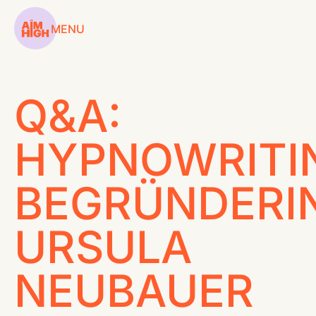
MENU
Q&A:
SERVICES
HYPNOWRITI
WORKSHOPS
BEGRÜNDERI
COACHINGS
URSULA
CASES
CONTENT HUB
NEUBAUER
ABOUT