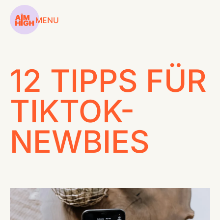
MENU
12 TIPPS FÜR
SERVICES
TIKTOK-
WORKSHOPS
NEWBIES
COACHINGS
CASES
CONTENT HUB
ABOUT