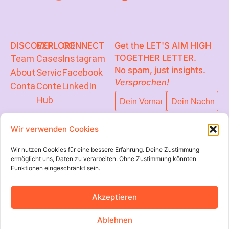
DISCOVER
EXPLORE
CONNECT
Get the LET'S AIM HIGH
TOGETHER LETTER.
Team
Cases
Instagram
No spam, just insights.
About
Services
Facebook
Versprochen!
Contact
Content
LinkedIn
Hub
GO
Wir verwenden Cookies
GEHE
Wir nutzen Cookies für eine bessere Erfahrung. Deine Zustimmung
ermöglicht uns, Daten zu verarbeiten. Ohne Zustimmung könnten
Funktionen eingeschränkt sein.
Akzeptieren
Ablehnen