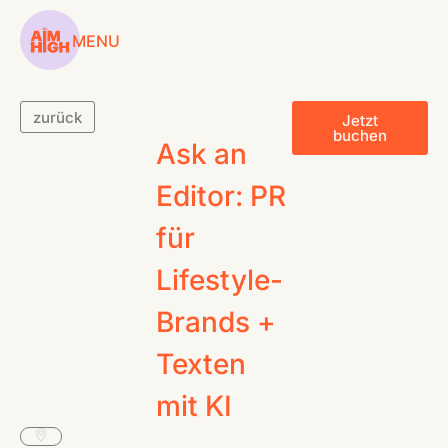
MENU
zurück
Jetzt
buchen
Ask an
SERVICES
Editor: PR
WORKSHOPS
für
COACHINGS
Lifestyle-
Brands +
CASES
Texten
CONTENT HUB
mit KI
ABOUT